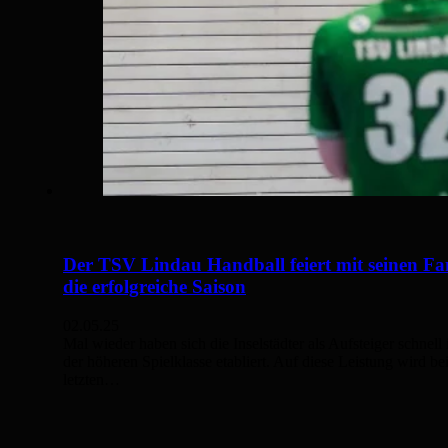
Der TSV Lindau Handball feiert mit seinen Fa
die erfolgreiche Saison
02.05.25
Mal wieder haben sich die Inselstädter als Aufsteiger schnell 
der höheren Spielklasse etabliert. Auf diese Leistung wird b
letzten…