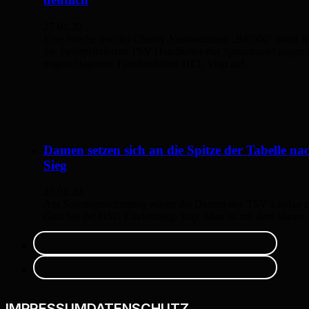
27.01.20
Eine Woche vor der Charity-Veranstaltung „BK500" stand f
die zweitplatzierten TSV-Handballer das Spitzenspiel gegen
ungeschlagenen Tabellenführer HCL Vogt auf…
Damen setzen sich an die Spitze der Tabelle na
Sieg
20.01.20
Am Sonntagnachmittag waren die Damen des TSV Lindau 
Gast bei der HSG Lindenberg- Isny. Man ist mit dem klare
IMPRESSUM
DATENSCHUTZ