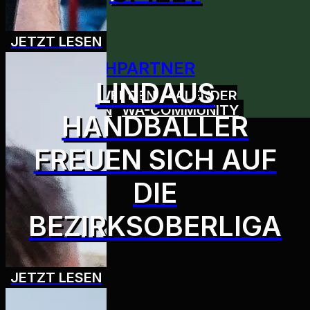
JETZT LESEN
ANSPRECHPARTNER
LINDAUS
MITGLIED WERDEN
KALENDER
ABONNIEREN
WA-COMMUNITY
HANDBALLER
FREUEN SICH AUF
DIE
BEZIRKSOBERLIGA
JETZT LESEN