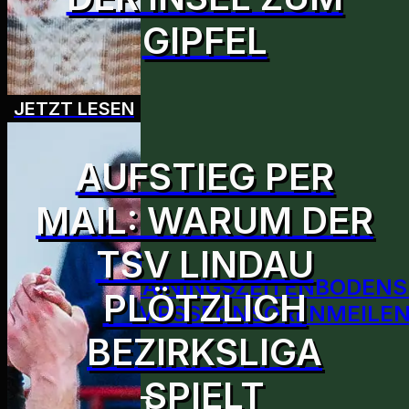
GIPFEL
BILDER
JETZT LESEN
VEREIN
AUFSTIEG PER
MAIL: WARUM DER
TSV LINDAU
ÜBER DEN
VEREIN
TRAININGSZEITEN
BODENS
PLÖTZLICH
SPORTCAMPS
SPONSOREN
MEILEN
BEZIRKSLIGA
SPIELT
KONTAKT